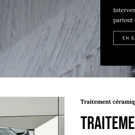
Interven
partout 
EN S
Traitement céramiq
Traiteme