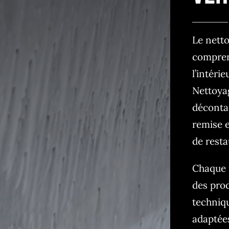
Le nett
compren
l’intérie
Nettoyag
décontam
remise 
de restau
Chaque i
des prod
techniq
adaptées