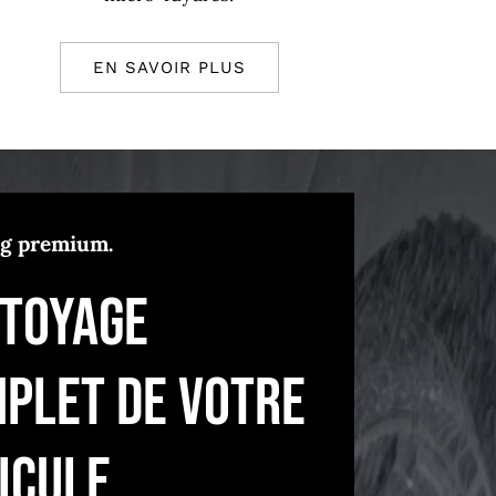
EN SAVOIR PLUS
ng premium.
toyage
plet de votre
icule