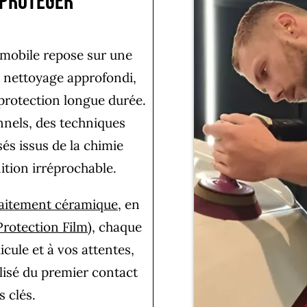
.Protéger
omobile repose sur une
 nettoyage approfondi,
 protection longue durée.
onnels, des techniques
sés issus de la chimie
ition irréprochable.
raitement céramique
,
en
Protection Film)
, chaque
cule et à vos attentes,
sé du premier contact
s clés.