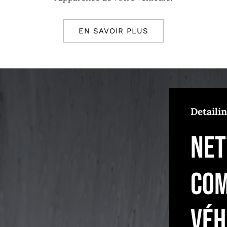
EN SAVOIR PLUS
Detaili
Net
com
véh